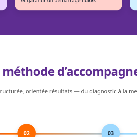
et garantir un démarrage fluide.
e méthode d’accompagn
ucturée, orientée résultats — du diagnostic à la me
02
03