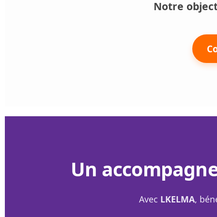
Notre objecti
C
Un accompagnem
Avec
LKELMA
, bén