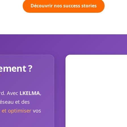
Découvrir nos success stories
rement ?
rd. Avec
LKELMA
,
réseau et des
 et optimiser
vos