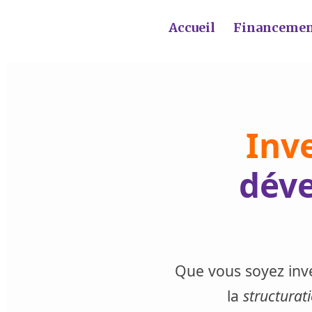
Accueil
Financeme
Inv
déve
Que vous soyez inv
la
structurat