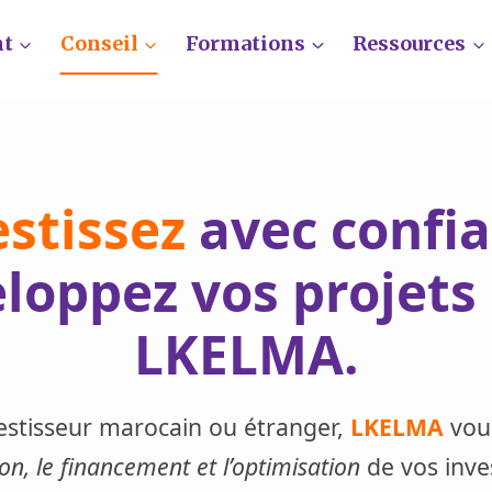
nt
Conseil
Formations
Ressources
estissez
avec confia
loppez vos projets
LKELMA
.
estisseur marocain ou étranger,
LKELMA
vou
ion, le financement et l’optimisation
de vos inve