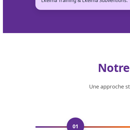
Lkelma Training & Lkelma Subventions.
Notr
Une approche str
01